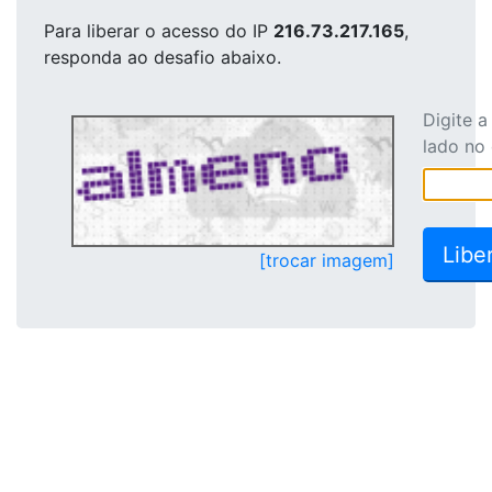
Para liberar o acesso
do IP
216.73.217.165
,
responda ao desafio abaixo.
Digite 
lado no
[trocar imagem]