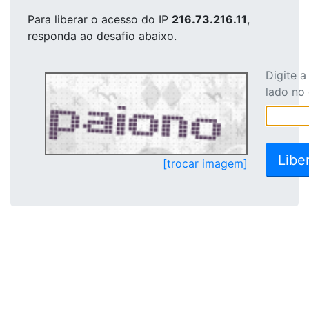
Para liberar o acesso
do IP
216.73.216.11
,
responda ao desafio abaixo.
Digite 
lado no
[trocar imagem]