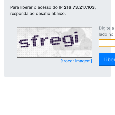
Para liberar o acesso
do IP
216.73.217.103
,
responda ao desafio abaixo.
Digite 
lado no
[trocar imagem]