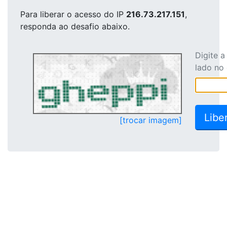
Para liberar o acesso
do IP
216.73.217.151
,
responda ao desafio abaixo.
Digite 
lado no
[trocar imagem]