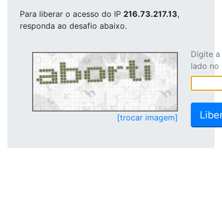
Para liberar o acesso
do IP
216.73.217.13
,
responda ao desafio abaixo.
Digite 
lado no
[trocar imagem]